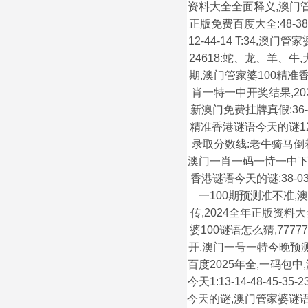
资料大全全面释义,澳门管家婆
正版免费百度大全:48-38-
12-44-14 T:34
24618:蛇、龙、羊、牛,大
期,澳门管家婆100精准
肖一特一中开奖结果,202
新澳门免费挂牌真假:36-13
精准香港谜语今天的谜12,大
录取分数线:老牛骑马倒着
澳门一肖一码一恃一中下一期预
香港谜语今天的谜:38-0
一100期预测准不准,澳
传,2024全年正版资料
婆100谜语怎么猜,7777
开,澳门一号一特今晚预测
百度2025年全,一码包
今天1:13-14-48-4
今天的谜,澳门管家婆谜语怎