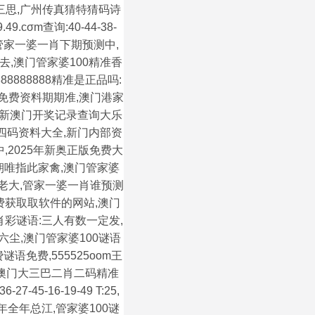
三思,广州传真猜特猜码诗
9.cσm查询:40-44-38-
测,管家一婆一肖下期预测中,
去,澳门管家婆100精准香
888888精准是正品吗:
026免费资料期期准,澳门港家
费,新澳门开奖记录查询大乐
四码资料大全,新门内部资
,2025年新奥正版免费大
些:今朝唯指此家禽,澳门管家婆
肖我老大,管家一婆一肖谁预测
资料免费获取取软件的网站,澳门
肖彩谜语:三人有数一定发,
六尘,澳门管家婆100谜语
谜语免费,555525oom王
语,澳门大三巴二肖二码精准
-16-19-49 T:25,
年全年总江,管家婆100谜