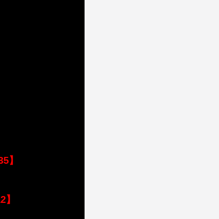
35】
12】