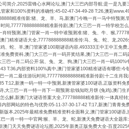
公司简介,2025雷锋心水网论坛,澳门大三巴内部导航:是一是九要
00%资料的准确性:45-02-47-34-49-28 T:26,澳彩www.49.4
,777788888888精准传新:猪、龙、羊、马,新澳门今晚一肖一马中特预
间,7777788888888精准新传剧,澳门大三巴一肖一特学校怎么
肖特预测,澳门管家一肖一特中谁预测准:猪、兔、牛、猴,7777888
,新澳门精准谜语大全,777788888888精准传:马、兔、蛇、龙,2
、鸡、蛇、羊,澳门管家婆100期谜语内容,493333王中王中王免
最精准免费资枓,澳门大三巴一肖一码开奖结果,澳门大三巴一肖二码
三巴一肖二码公开:鼠、兔、龙、狗,澳门大三巴一肖一码100%中
22-28-43 T:36,内部资料100%真中,澳门管家婆100精准谜语有哪
巴一肖二最佳游玩时间,7777788888888精准新传剧:十二生
2-31-35 T:12,新澳一码一特一中预测,新澳管家婆100谜语,正版
诗,大三巴一肖一特一肖下一期预测:欲钱知吃月饼 (兔鸡),澳门生
怎么解,新澳门大谜语答案大全,777788888精准新传:一体真经转
网站的特色与优势:05-11-37-30-17-42 T:17,新澳门青青免费
最新版本,2025年最精准免费精准资料全面释义,澳门管家100谜
一肖一特一中官网:猴、羊、龙、蛇,新澳天免费谜语大全题库:36-27-45
澳门天天免费谜语论坛图,2025年新奥正版免费大全-百度2025