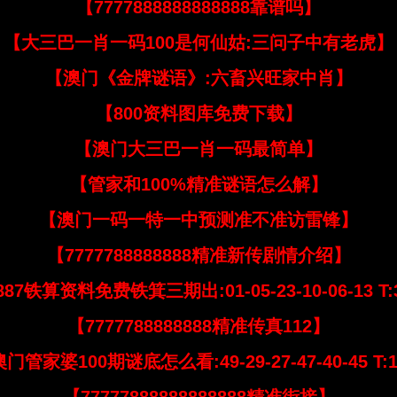
【7777888888888888靠谱吗】
【大三巴一肖一码100是何仙姑:三问子中有老虎】
【澳门《金牌谜语》:六畜兴旺家中肖】
【800资料图库免费下载】
【澳门大三巴一肖一码最简单】
【管家和100%精准谜语怎么解】
【澳门一码一特一中预测准不准访雷锋】
【7777788888888精准新传剧情介绍】
887铁算资料免费铁箕三期出:01-05-23-10-06-13 T:
【7777788888888精准传真112】
门管家婆100期谜底怎么看:49-29-27-47-40-45 T: