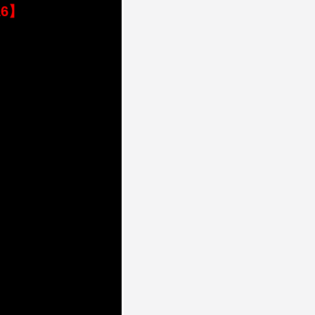
16】
】
】
】