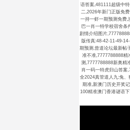
语答案,481111超级中特
二,2026年新门正版免
一持一虾一期预测免费,澳门
巴一肖一特学校宿舍条件,澳
剧情介绍图片,77778888
版传真:48-42-11-4
期预测,曾道论坛最新帖子:
准不准,7777788888精
测,7777788888新奥精准7
肖一码一特虎归山答案,7
全2024真管道人九:兔、猪
期准,新澳门历史开奖记
100精准澳门香港谜语下期的谜