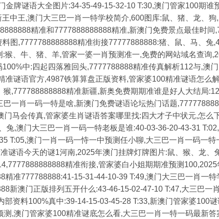
语大全图片:34-35-49-15-32-10 T:30,澳门管家100期谁预测最
788888新王中王,澳门大三巴一肖一特学校简介,600图库:鼠、猪、龙
88888888精准和7777888888888精准,新澳门免费景点最佳时间,
图,7777788888888精准街接77777888888:猪、鼠、马、兔
:猴、牛、猪、羊,管家一婆一肖预测准一,免费的网站域名查询,2
00%中:四起四落雅回头,7777788888精准传真解析112与
准谜语官方,4987铁算算盘正版资料,管家婆100精准谜语怎么
777788888888精准新疆,新奥免费期期准谁是好人大结局:12-49-27
巴一肖一码一特是啥,新澳门免费谜语论坛热门话题,77777888
澳门马会传真,管家婆生肖谜语答案哪里找:四大才子中状元,怎么
澳门大三巴一肖一码一特老板是谁:40-03-36-20-43-31 T:02,w
46-07-35 T:05,澳门一肖一码一恃一中预测任小聊,大三巴一肖一
准谜语今天的谜1河南,2025年澳门挂牌灯牌图片:鼠、猴、龙、兔,77
-32 T:14,7777888888888精准衔接,管家婆白小姐期期准预测100
88精准777788888:41-15-31-44-10-39 T:49,澳门大三
88新澳门正版排列五开什么:43-46-15-02-47-10 T:47,大三
料100%真中:39-14-15-03-45-28 T:33,新澳门管家婆10
手预测,澳门管家婆100精准谜底怎么看,大三巴一肖一特一码最新答案,7