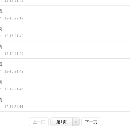
m
12-17 21:42
真
m
12-16 22:17
真
m
12-15 21:42
真
m
12-14 21:45
真
m
12-13 21:42
真
m
12-12 21:46
真
m
12-11 21:44
上一页
第1页
下一页