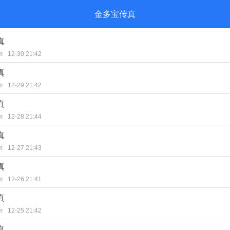
金多宝传真
真
m
12-30 21:42
真
m
12-29 21:42
真
m
12-28 21:44
真
m
12-27 21:43
真
m
12-26 21:41
真
m
12-25 21:42
真