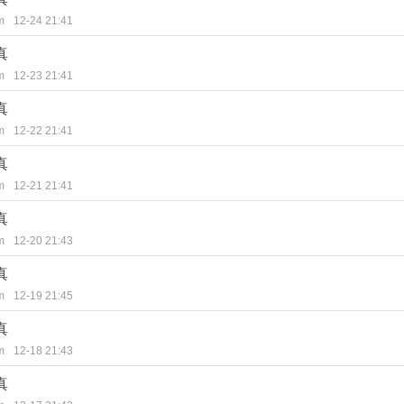
m
12-24 21:41
真
m
12-23 21:41
真
m
12-22 21:41
真
m
12-21 21:41
真
m
12-20 21:43
真
m
12-19 21:45
真
m
12-18 21:43
真