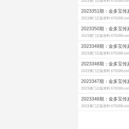
2023澳门正版资料 670288.co
2023351期：金多宝传
2023澳门正版资料 670288.co
2023350期：金多宝传
2023澳门正版资料 670288.co
2023349期：金多宝传
2023澳门正版资料 670288.co
2023348期：金多宝传
2023澳门正版资料 670288.co
2023347期：金多宝传
2023澳门正版资料 670288.co
2023346期：金多宝传
2023澳门正版资料 670288.co