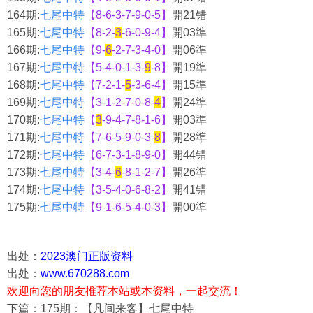
164期:
七尾中特
【8-6-3-7-9-0-5】
開21错
165期:
七尾中特
【8-2-
3
-6-0-9-4】
開03準
166期:
七尾中特
【9-
6
-2-7-3-4-0】
開06準
167期:
七尾中特
【5-4-0-1-3-
9
-8】
開19準
168期:
七尾中特
【
7-2-
1
-
5
-3-6-4
】
開15準
169期:
七尾中特
【3-1-2-7-0-8-
4
】
開24準
170期:
七尾中特
【
3
-9-4-7-8-1-6】
開03準
171期:
七尾中特
【7-6-5-9-0-3-
8
】
開28準
172期:
七尾中特
【6-7-3-1-8-9-0】
開44错
173期:
七尾中特
【3-4-
6
-8-1-2-7】
開26準
174期:
七尾中特
【3-5-4-0-6-8-2】
開41错
175期:
七尾中特
【9-1-6-5-4-0-3】
開00準
出处：
2023澳门正版资料
出处：
www.670288.com
欢迎向您的朋友推荐本站或本资料，一起交流！
下篇：175期：【凡间来客】七尾中特